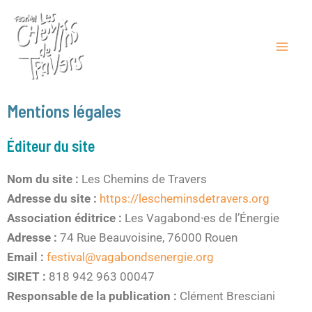
Aller
Mai
au
Men
contenu
Mentions légales
Éditeur du site
Nom du site :
Les Chemins de Travers
Adresse du site :
https://lescheminsdetravers.org
Association éditrice :
Les Vagabond·es de l’Énergie
Adresse :
74 Rue Beauvoisine, 76000 Rouen
Email :
festival@vagabondsenergie.org
SIRET :
818 942 963 00047
Responsable de la publication :
Clément Bresciani