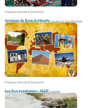
Description
Présence Samedi & Dimanche
Aventure du Bout du Monde
Un réseau de passioné.es de voyages et d’aventures
Description
Présence Samedi & Dimanche
Les Eco-aventuriers - MAIF
Aventures sportives écoresponsables